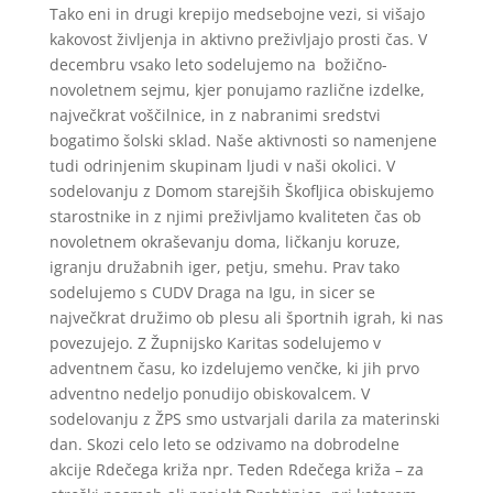
Tako eni in drugi krepijo medsebojne vezi, si višajo
kakovost življenja in aktivno preživljajo prosti čas. V
decembru vsako leto sodelujemo na božično-
novoletnem sejmu, kjer ponujamo različne izdelke,
največkrat voščilnice, in z nabranimi sredstvi
bogatimo šolski sklad. Naše aktivnosti so namenjene
tudi odrinjenim skupinam ljudi v naši okolici. V
sodelovanju z Domom starejših Škofljica obiskujemo
starostnike in z njimi preživljamo kvaliteten čas ob
novoletnem okraševanju doma, ličkanju koruze,
igranju družabnih iger, petju, smehu. Prav tako
sodelujemo s CUDV Draga na Igu, in sicer se
največkrat družimo ob plesu ali športnih igrah, ki nas
povezujejo. Z Župnijsko Karitas sodelujemo v
adventnem času, ko izdelujemo venčke, ki jih prvo
adventno nedeljo ponudijo obiskovalcem. V
sodelovanju z ŽPS smo ustvarjali darila za materinski
dan. Skozi celo leto se odzivamo na dobrodelne
akcije Rdečega križa npr. Teden Rdečega križa – za