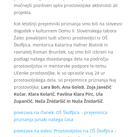
močnejši pozitiven vpliv prostovoljske aktivnosti ali
projekta.
Kot letošnji prejemniki priznanja smo bili na slovesni
dogodek v kulturnem Domu II. Slovenskega tabora
Žalec povabljeni tudi učenci prostovoljci iz OŠ
Škofljica, mentorica Katarina Hafner Blatnik in
ravnatelj Roman Brunšek, saj smo bili izbrani na
podlagi našega dosedanjega dela na področju
prostovoljstva in mentorske podpore le-temu.
Učenke prostovoljke, ki so opravile vsaj 24 ur
prostovoljskega dela, so prejemnice priznanja Naj
prostovoljka:
Lara Boh, Ana Golob, Zoja Janežič
Kočar, Klara Kolarič, Pavlina Klara Pirc, Ula
Zupančič, Neža Žnidaršič in Nuša Žnidaršič
.
povezava na članek: OŠ Škofljica – prejemnica
priznanja Junaki našega časa
povezava na video: Prostovoljstvo na OŠ Škofljica –