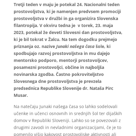
Tretji teden v maju je potekal 24. Nacionalni teden
prostovoljstva, ki je namenjen predvsem promociji
prostovoljstva v družbi in ga organizira Slovenska
filantropija. V okviru tedna je v torek, 23. maja
2023, potekal že deveti Slovesni dan prostovoljstva,
ki je bil tokrat v Žalcu. Na tem dogodku prejmejo
priznanja oz. nazive
Junaki našega časa
šole, ki
spodbujajo razvoj prostovoljstva in mu dajejo
mentorsko podporo, mentorji prostovoljcev,
posamezni prostovoljci, občine in najboljša
novinarska zgodba.
Častno pokroviteljstvo
Slovesnega dne prostovoljstva je prevzela
predsednica Republike Slovenije dr. Nataša Pirc
Musar.
Na natečaju Junaki našega časa so lahko sodelovali
učenke in učenci osnovnih in srednjih šol ter dijaških
domov v Republiki Sloveniji. Lahko so se povezovali z
drugimi zavodi in nevladnimi organizacijami, če je to
pomenilo višjo kakovost prostovoljske aktivnosti ali