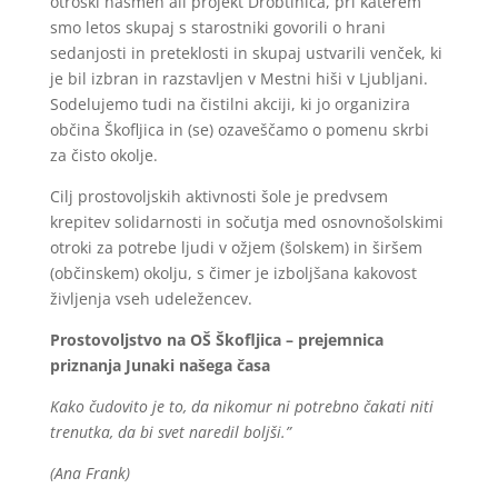
otroški nasmeh ali projekt Drobtinica, pri katerem
smo letos skupaj s starostniki govorili o hrani
sedanjosti in preteklosti in skupaj ustvarili venček, ki
je bil izbran in razstavljen v Mestni hiši v Ljubljani.
Sodelujemo tudi na čistilni akciji, ki jo organizira
občina Škofljica in (se) ozaveščamo o pomenu skrbi
za čisto okolje.
Cilj prostovoljskih aktivnosti šole je predvsem
krepitev solidarnosti in sočutja med osnovnošolskimi
otroki za potrebe ljudi v ožjem (šolskem) in širšem
(občinskem) okolju, s čimer je izboljšana kakovost
življenja vseh udeležencev.
Prostovoljstvo na
OŠ Škofljica – prejemnica
priznanja Junaki našega časa
Kako čudovito je to, da nikomur ni potrebno čakati niti
trenutka, da bi svet naredil boljši.”
(Ana Frank)