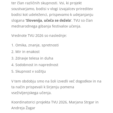
ter član različnih skupnosti. Vsi, ki projekt
soustvarjamo, bodisi v vlogi izvajalcev prireditev
bodisi kot udeleženci, prispevamo k udejanjanju
slogana
‘Slovenija, učeča se dežela’
. TVU so član
mednarodnega gibanja festivalov učenja.
Vrednote TVU 2026 so naslednje:
Omika, znanje, spretnosti
Mir in enakost
Zdravje telesa in duha
Sodobnost in naprednost
Skupnost v sožitju
V tem obdobju smo na šoli izvedli več dogodkov in na
ta način prispevali k širjenju pomena
vseživljenjskega učenja.
Koordinatorici projekta TVU 2026, Marjana Strgar in
Andreja Žagar