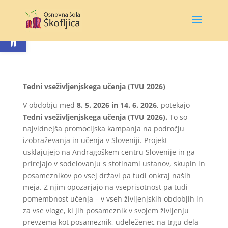
Open toolbar
Tedni vseživljenjskega učenja (TVU 2026)
V obdobju med
8. 5. 2026 in 14. 6. 2026
, potekajo
Tedni vseživljenjskega učenja (TVU 2026).
To so
najvidnejša promocijska kampanja na področju
izobraževanja in učenja v Sloveniji. Projekt
usklajujejo na Andragoškem centru Slovenije in ga
prirejajo v sodelovanju s stotinami ustanov, skupin in
posameznikov po vsej državi pa tudi onkraj naših
meja. Z njim opozarjajo na vseprisotnost pa tudi
pomembnost učenja – v vseh življenjskih obdobjih in
za vse vloge, ki jih posameznik v svojem življenju
prevzema kot posameznik, udeleženec na trgu dela