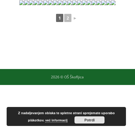
1
2
►
2026 © OŠ Škofljica
Z nadaljevanjem obiska te spletne strani sprejemate uporabo
Potrdi
piškotkov.
več informacij