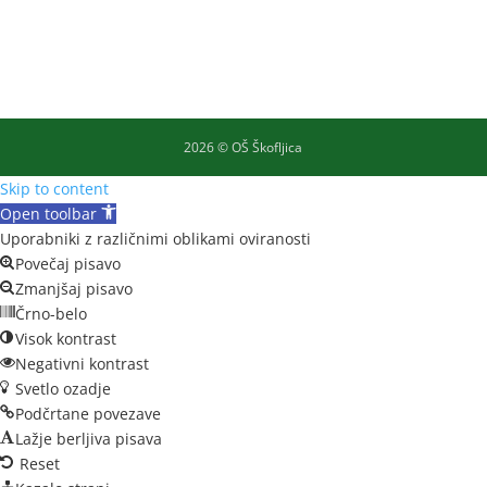
2026 © OŠ Škofljica
Skip to content
Open toolbar
Uporabniki z različnimi oblikami oviranosti
Povečaj pisavo
Zmanjšaj pisavo
Črno-belo
Visok kontrast
Negativni kontrast
Svetlo ozadje
Podčrtane povezave
Lažje berljiva pisava
Reset