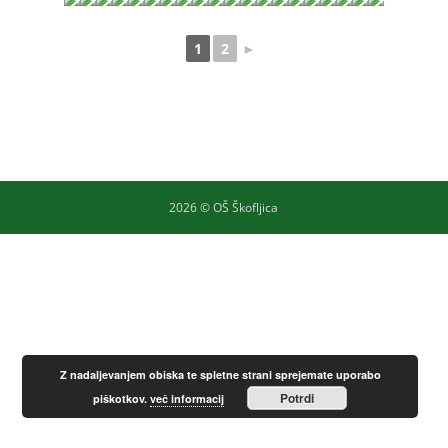
1
2
►
2026 © OŠ Škofljica
Z nadaljevanjem obiska te spletne strani sprejemate uporabo
Potrdi
piškotkov.
več informacij