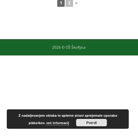
1
2
►
2026 © OŠ Škofljica
Z nadaljevanjem obiska te spletne strani sprejemate uporabo
Potrdi
piškotkov.
več informacij