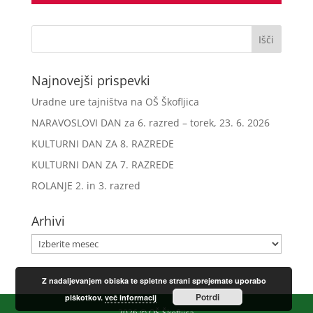
Najnovejši prispevki
Uradne ure tajništva na OŠ Škofljica
NARAVOSLOVI DAN za 6. razred – torek, 23. 6. 2026
KULTURNI DAN ZA 8. RAZREDE
KULTURNI DAN ZA 7. RAZREDE
ROLANJE 2. in 3. razred
Arhivi
Arhivi
Z nadaljevanjem obiska te spletne strani sprejemate uporabo
Potrdi
piškotkov.
več informacij
2026 © OŠ Škofljica