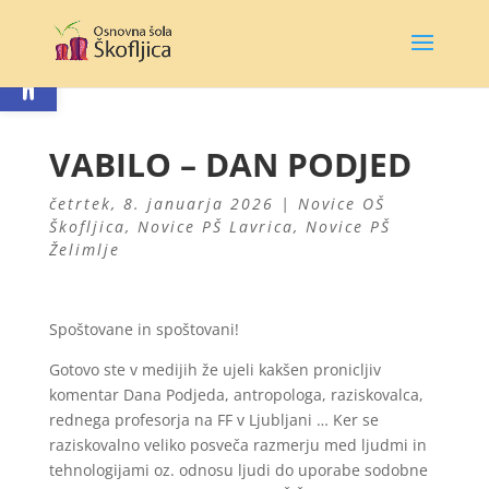
Open toolbar
VABILO – DAN PODJED
četrtek, 8. januarja 2026
|
Novice OŠ
Škofljica
,
Novice PŠ Lavrica
,
Novice PŠ
Želimlje
Spoštovane in spoštovani!
Gotovo ste v medijih že ujeli kakšen pronicljiv
komentar Dana Podjeda, antropologa, raziskovalca,
rednega profesorja na FF v Ljubljani … Ker se
raziskovalno veliko posveča razmerju med ljudmi in
tehnologijami oz. odnosu ljudi do uporabe sodobne