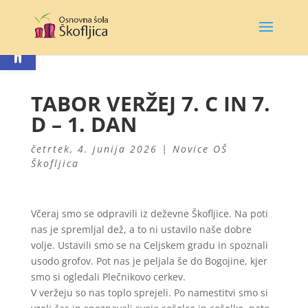
Open toolbar
TABOR VERŽEJ 7. C IN 7.
D – 1. DAN
četrtek, 4. junija 2026
|
Novice OŠ
Škofljica
Včeraj smo se odpravili iz deževne Škofljice. Na poti
nas je spremljal dež, a to ni ustavilo naše dobre
volje. Ustavili smo se na Celjskem gradu in spoznali
usodo grofov. Pot nas je peljala še do Bogojine, kjer
smo si ogledali Plečnikovo cerkev.
V veržeju so nas toplo sprejeli. Po namestitvi smo si