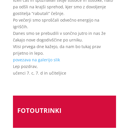
vzeli čas in spoznavali svoje sošolce in sošolke, nato
pa odšli na krajši sprehod, kjer smo z dovoljenje
gostitelja “rabutali” češnje.
Po večerji smo sproščali odvečno energijo na
igriščih.
Danes smo se prebudili v sončno jutro in nas že
čakajo nove dogodivščine po urniku.
Vtisi prvega dne kažejo, da nam bo tukaj prav
prijetno in lepo.
povezava na galerijo slik
Lep pozdrav,
učenci 7. c, 7. d in učiteljice
FOTOUTRINKI