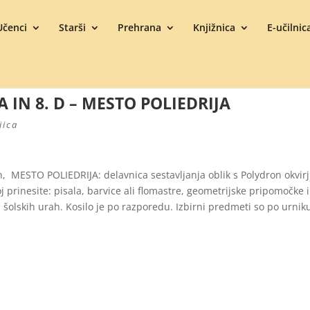
Učenci
Starši
Prehrana
Knjižnica
E-učilnic
 IN 8. D – MESTO POLIEDRIJA
jica
an, MESTO POLIEDRIJA: delavnica sestavljanja oblik s Polydron okvirj
 prinesite: pisala, barvice ali flomastre, geometrijske pripomočke 
 šolskih urah. Kosilo je po razporedu. Izbirni predmeti so po urnik