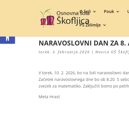
O šoli
Pouk
PŠ Želimlje
Open toolbar
NARAVOSLOVNI DAN ZA 8. A
torek, 3. februarja 2026
|
Novice OŠ Škofl
V torek, 10. 2. 2026, bo na šoli naravoslovni d
Začetek naravoslovnega dne bo ob 8.20. S seboj
zvezek za matematiko. Zaključili bomo po petih
Meta Hrast