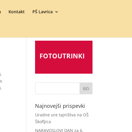
a
Kontakt
PŠ Lavrica
FOTOUTRINKI
i.
in
u.
Najnovejši prispevki
Uradne ure tajništva na OŠ
Škofljica
NARAVOSLOVI DAN za 6.