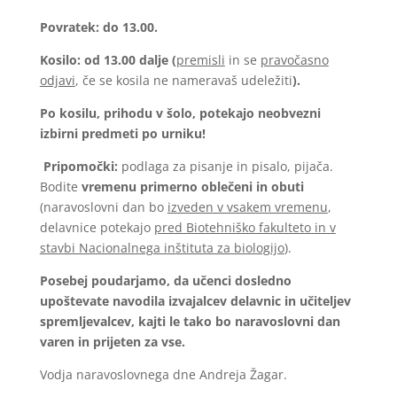
Povratek: do 13.00.
Kosilo: od 13.00 dalje (
premisli
in se
pravočasno
odjavi
, če se kosila ne nameravaš udeležiti
).
Po kosilu, prihodu v šolo, potekajo neobvezni
izbirni predmeti po urniku!
Pripomočki:
podlaga za pisanje in pisalo, pijača.
Bodite
vremenu primerno oblečeni in obuti
(naravoslovni dan bo
izveden v vsakem vremenu
,
delavnice potekajo
pred Biotehniško fakulteto in v
stavbi Nacionalnega inštituta za biologijo
).
Posebej poudarjamo, da učenci dosledno
upoštevate navodila izvajalcev delavnic in učiteljev
spremljevalcev, kajti le tako bo naravoslovni dan
varen in prijeten za vse.
Vodja naravoslovnega dne Andreja Žagar.