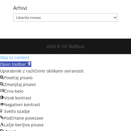
Arhivi
Arhivi
2026 © OŠ Škofljica
Skip to content
Open toolbar
Uporabniki z različnimi oblikami oviranosti
Povečaj pisavo
Zmanjšaj pisavo
Črno-belo
Visok kontrast
Negativni kontrast
Svetlo ozadje
Podčrtane povezave
Lažje berljiva pisava