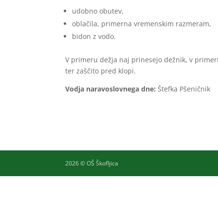
udobno obutev,
oblačila, primerna vremenskim razmeram,
bidon z vodo.
V primeru dežja naj prinesejo dežnik, v prime
ter zaščito pred klopi.
Vodja naravoslovnega dne:
Štefka Pšeničnik
2026 © OŠ Škofljica