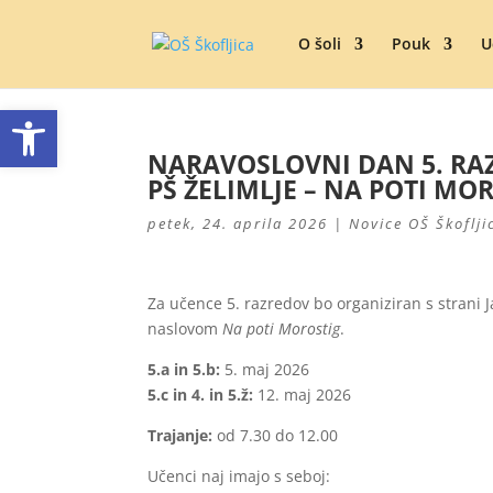
O šoli
Pouk
U
Open toolbar
NARAVOSLOVNI DAN 5. RAZR
PŠ ŽELIMLJE – NA POTI MO
petek, 24. aprila 2026
|
Novice OŠ Škoflji
Za učence 5. razredov bo organiziran s strani 
naslovom
Na poti Morostig
.
5.a in 5.b:
5. maj 2026
5.c in 4. in 5.ž:
12. maj 2026
Trajanje:
od 7.30 do 12.00
Učenci naj imajo s seboj: