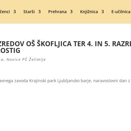
čenci
Starši
Prehrana
Knjižnica
E-učilnica
EDOV OŠ ŠKOFLJICA TER 4. IN 5. RAZR
ROSTIG
ca
,
Novice PŠ Želimlje
Javnega zavoda Krajinski park Ljubljansko barje, naravoslovni dan z