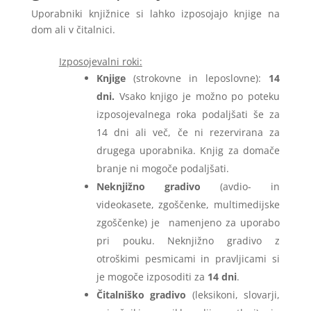
Uporabniki knjižnice si lahko izposojajo knjige na
dom ali v čitalnici.
Izposojevalni roki:
Knjige
(strokovne in leposlovne):
14
dni.
Vsako knjigo je možno po poteku
izposojevalnega roka podaljšati še za
14 dni ali več, če ni rezervirana za
drugega uporabnika. Knjig za domače
branje ni mogoče podaljšati.
Neknjižno gradivo
(avdio- in
videokasete, zgoščenke, multimedijske
zgoščenke) je namenjeno za uporabo
pri pouku. Neknjižno gradivo z
otroškimi pesmicami in pravljicami si
je mogoče izposoditi za
14 dni
.
Čitalniško gradivo
(leksikoni, slovarji,