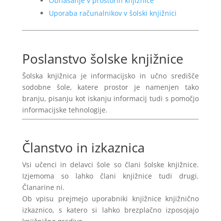
Obnašanje v prostorih knjižnice
Uporaba računalnikov v šolski knjižnici
Poslanstvo šolske knjižnice
Šolska knjižnica je informacijsko in učno središče
sodobne šole, katere prostor je namenjen tako
branju, pisanju kot iskanju informacij tudi s pomočjo
informacijske tehnologije.
Članstvo in izkaznica
Vsi učenci in delavci šole so člani šolske knjižnice.
Izjemoma so lahko člani knjižnice tudi drugi.
Članarine ni.
Ob vpisu prejmejo uporabniki knjižnice knjižnično
izkaznico, s katero si lahko brezplačno izposojajo