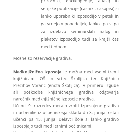
priročniki, enciklopedije, atlasi) in
serijske publikacije (časniki, časopisi) si
lahko uporabniki izposodijo v petek in
ga vrnejo v ponedeljek, lahko pa si ga
za izdelavo seminarskih nalog in
plakatov izposodijo tudi za krajši čas
med tednom.
Možne so rezervacije gradiva.
Medknjižnična izposoja
je možna med vsemi tremi
knjižnicami OŠ in vrtec Škofljica ter Knjižnico
Prežihov Voranc (enota Škofljica). V primeru izgube
ali poškodbe knjižničnega gradiva odgovarja
naročnik medknjižnične izposoje gradiva.
Učenci 9. razredov morajo vrniti izposojeno gradivo
in učbenike iz učbeniškega sklada do 8. junija, ostali
učenci pa 15. junija. Delavci šole si lahko gradivo
izposojajo tudi med letnimi počitnicami.