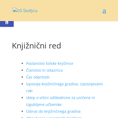
Open toolbar
Knjižnični red
Poslanstvo šolske knjižnice
Članstvo in izkaznica
Čas odprtosti
Izposoja knjižničnega gradiva, izposojevalni
roki
s
klep o višini odškodnine za uničene in
izgubljene učbenike
Odnos do knjižničnega gradiva